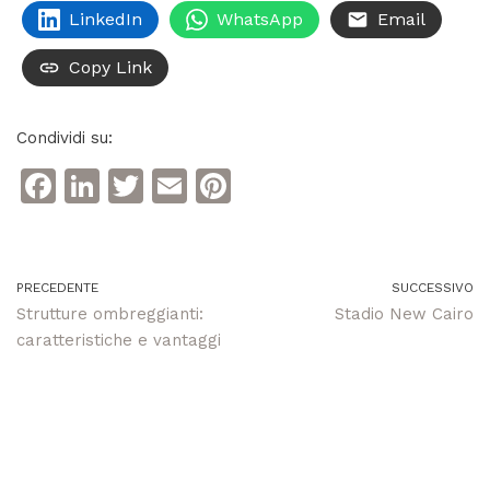
LinkedIn
WhatsApp
Email
Copy Link
Condividi su:
F
Li
T
E
Pi
a
n
w
m
n
c
k
itt
ai
te
e
e
er
l
re
PRECEDENTE
SUCCESSIVO
Strutture ombreggianti:
Stadio New Cairo
b
dI
st
caratteristiche e vantaggi
o
n
o
k