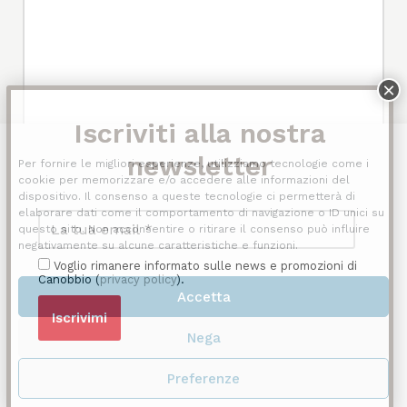
Per fornire le migliori esperienze, utilizziamo tecnologie come i
cookie per memorizzare e/o accedere alle informazioni del
dispositivo. Il consenso a queste tecnologie ci permetterà di
elaborare dati come il comportamento di navigazione o ID unici su
questo sito. Non acconsentire o ritirare il consenso può influire
*Dichiaro di aver letto la
e acconsento al
Privacy Policy
negativamente su alcune caratteristiche e funzioni.
trattamento dei miei dati personali per le finalità di erogazione del
Voglio rimanere informato sulle news e promozioni di
servizio.
Canobbio (
privacy policy
).
Accetta
Voglio rimanere informato sulle news e promozioni di Canobbio
(
privacy policy
).
Nega
Preferenze