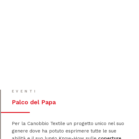
EVENTI
Palco del Papa
Per la Canobbio Textile un progetto unico nel suo
genere dove ha potuto esprimere tutte le sue
abilità e il suo lungo Know-How sulle
coperture