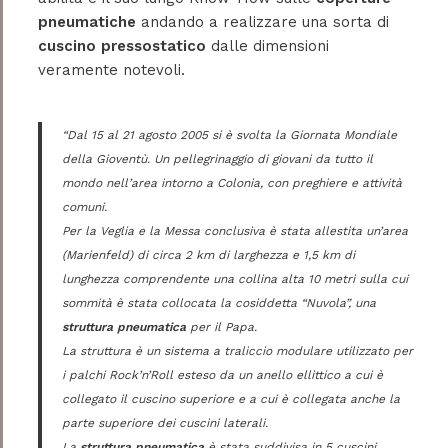
pneumatiche
andando a realizzare una sorta di
cuscino pressostatico
dalle dimensioni
veramente notevoli.
“Dal 15 al 21 agosto 2005 si è svolta la Giornata Mondiale
della Gioventù. Un pellegrinaggio di giovani da tutto il
mondo nell’area intorno a Colonia, con preghiere e attività
comuni.
Per la Veglia e la Messa conclusiva è stata allestita un’area
(Marienfeld) di circa 2 km di larghezza e 1,5 km di
lunghezza comprendente una collina alta 10 metri sulla cui
sommità è stata collocata la cosiddetta “Nuvola”, una
struttura pneumatica
per il Papa.
La struttura è un sistema a traliccio modulare utilizzato per
i palchi Rock’n’Roll esteso da un anello ellittico a cui è
collegato il cuscino superiore e a cui è collegata anche la
parte superiore dei cuscini laterali.
La
struttura pneumatica
è stata suddivisa in 5 cuscini