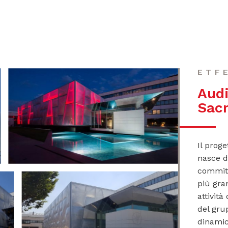
ETF
Audi
Sac
Il proge
nasce d
committ
più gra
attivit
del gru
dinamic