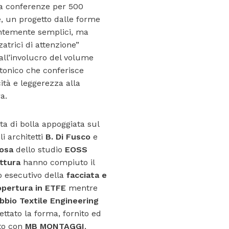
a conferenze per 500
, un progetto dalle forme
ntemente semplici, ma
zatrici di attenzione”
all’involucro del volume
ttonico che conferisce
ità e leggerezza alla
a.
ta di bolla appoggiata sul
li architetti
B. Di Fusco
e
Rosa
dello studio
EOSS
ttura
hanno compiuto il
o esecutivo della
facciata e
opertura in ETFE
mentre
bbio Textile Engineering
ettato la forma, fornito ed
ato con
MB MONTAGGI
,