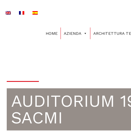
Vai
al
contenuto
HOME
AZIENDA
ARCHITETTURA TE
ETFE | FACCIATE
AUDITORIUM 1
SACMI