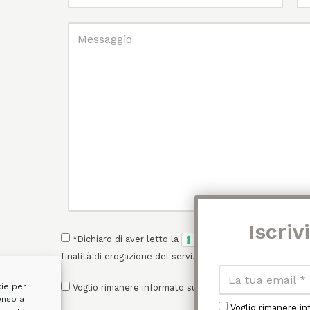
*Dichiaro di aver letto la
e acconsento 
Privacy Policy
finalità di erogazione del servizio.
kie per
Voglio rimanere informato sulle news e promozioni di 
enso a
Voglio rimanere i