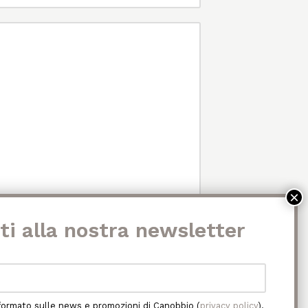
al trattamento dei miei dati personali per le
Canobbio (
privacy policy
).
nformato sulle news e promozioni di Canobbio (
privacy policy
).