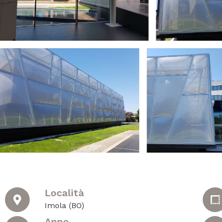
Località
Imola (BO)
Anno