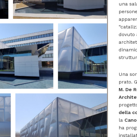
una sal
persone
appare
“cataliz
dovuto 
archite
dinamic
struttur
Una sor
prato. G
M. De 
Archite
progett
della c
la
Cano
ha prog
install