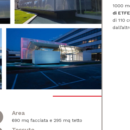
1000 m
di ETFE
di 110 
dall’altr
Area
690 mq facciata e 295 mq tetto
Tessuto