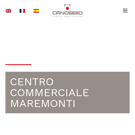
Vai
al
contenuto
ARREDO URBANO
CENTRO
COMMERCIALE
MAREMONTI