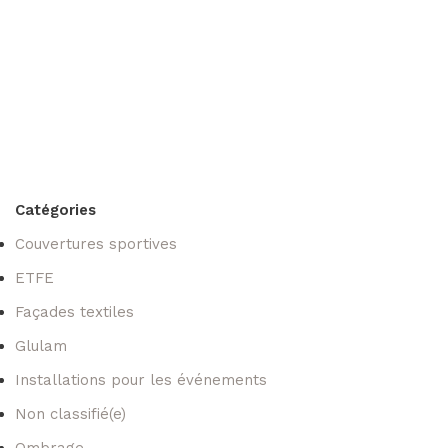
k
Catégories
Couvertures sportives
ETFE
Façades textiles
Glulam
Installations pour les événements
Non classifié(e)
Ombrage