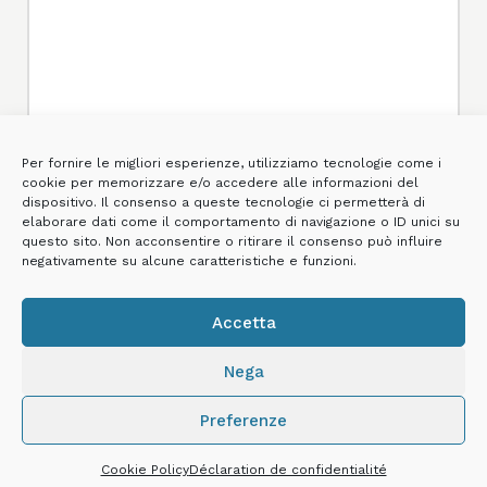
Per fornire le migliori esperienze, utilizziamo tecnologie come i
cookie per memorizzare e/o accedere alle informazioni del
dispositivo. Il consenso a queste tecnologie ci permetterà di
elaborare dati come il comportamento di navigazione o ID unici su
questo sito. Non acconsentire o ritirare il consenso può influire
*Je déclare avoir lu la
Politique de confidentialité
et consentir au
negativamente su alcune caratteristiche e funzioni.
traitement de mes données personnelles aux fins de la fourniture
du service.
Accetta
Je veux rester informé des nouvelles et des promotions de
Canobbio (
politique de confidentialité
).
Nega
Preferenze
Cookie Policy
Déclaration de confidentialité