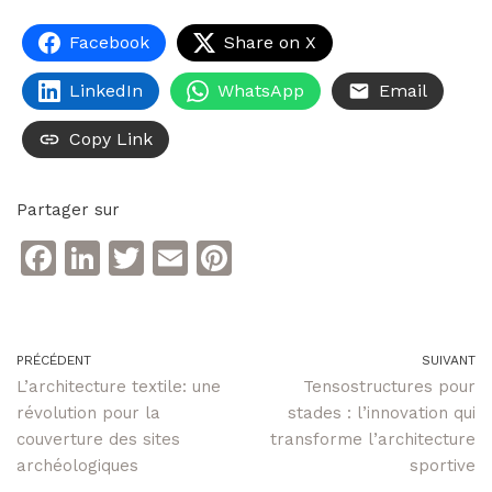
Facebook
Share on X
LinkedIn
WhatsApp
Email
Copy Link
Partager sur
F
Li
T
E
Pi
a
n
w
m
n
c
k
itt
ai
te
e
e
er
l
re
PRÉCÉDENT
SUIVANT
L’architecture textile: une
Tensostructures pour
b
dI
st
révolution pour la
stades : l’innovation qui
o
n
couverture des sites
transforme l’architecture
o
archéologiques
sportive