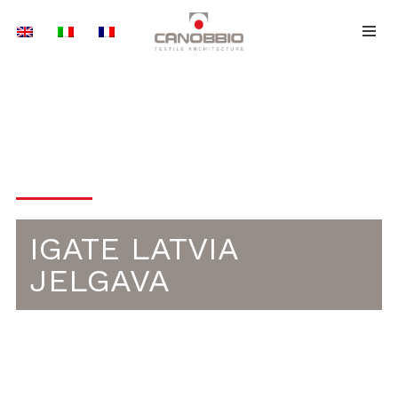
Saltar
al
contenido
MADERA LAMINADA
IGATE LATVIA
JELGAVA