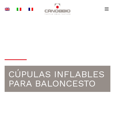
Saltar
al
contenido
CÚPULAS INFLABLES PARA
DEPORTES
CÚPULAS INFLABLES
PARA BALONCESTO