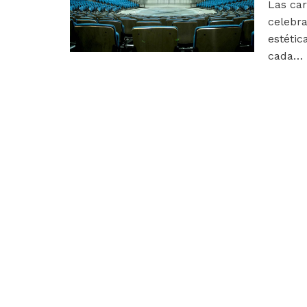
Las car
celebra
estétic
cada…