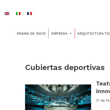
Saltar
al
contenido
PÁGINA DE INICIO
EMPRESA
ARQUITECTURA TE
Cubiertas deportivas
Teat
inno
17 de f