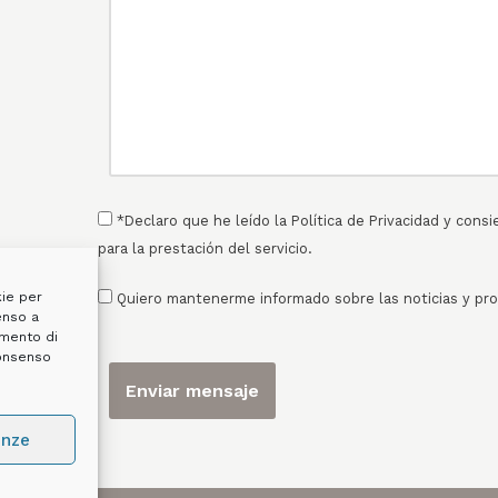
*Declaro que he leído la
Política de Privacidad
y consi
para la prestación del servicio.
kie per
Quiero mantenerme informado sobre las noticias y p
enso a
amento di
consenso
enze