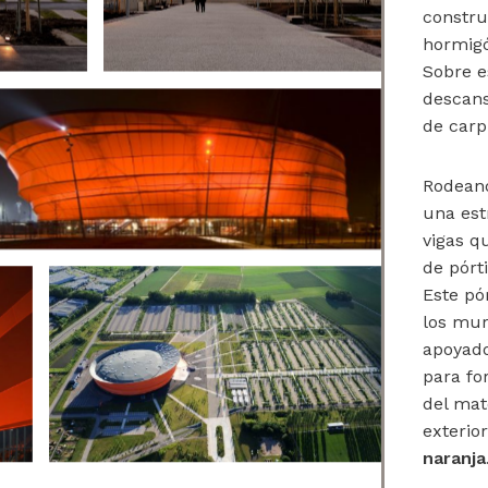
constru
hormig
Sobre e
descans
de carp
Rodeand
una est
vigas q
de pórt
Este pó
los mur
apoyado
para fo
del mat
exteri
naranja