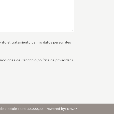
ento el tratamiento de mis datos personales
romociones de Canobbio
(política de privacidad
).
tale Sociale Euro 30.000,00 | Powered by:
KIWAY