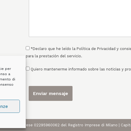
*Declaro que he leído la
Política de Privacidad
y consi
para la prestación del servicio.
kie per
Quiero mantenerme informado sobre las noticias y p
enso a
amento di
consenso
enze
one ufficio imprese 02295960062 del Registro Imprese di Milano | Capi