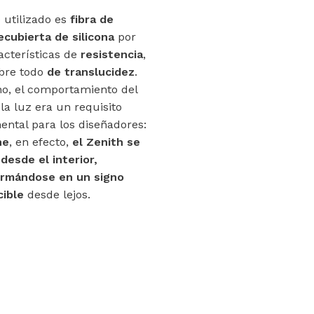
o utilizado es
fibra de
recubierta de silicona
por
acterísticas de
resistencia
,
bre todo
de translucidez
.
o, el comportamiento del
 la luz era un requisito
ntal para los diseñadores:
he
, en efecto,
el Zenith se
 desde el interior,
ormándose en un signo
ible
desde lejos.