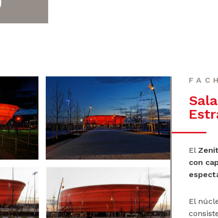
O
FAC
Sala
Estr
El
Zeni
con cap
espect
El núcle
consist