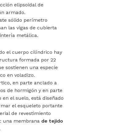
cción elipsoidal de
ón armado.
ste sólido perímetro
an las vigas de cubierta
intería metálica.
o el cuerpo cilíndrico hay
ructura formada por 22
ue sostienen una especie
ico en voladizo.
rtico, en parte anclado a
os de hormigón y en parte
 en el suelo, está diseñado
rmar el esqueleto portante
erial de revestimiento
or: una membrana
de tejido
.