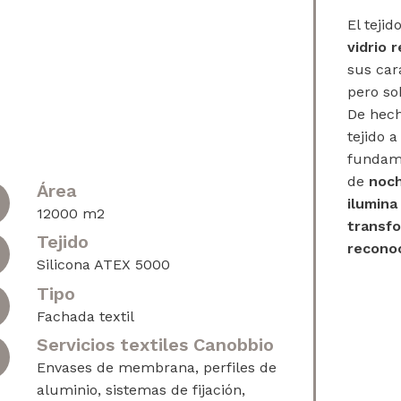
El tejid
vidrio 
sus car
pero so
De hech
tejido a
fundame
de
noc
Área
ilumina
12000 m2
transf
Tejido
reconoc
Silicona ATEX 5000
Tipo
Fachada textil
Servicios textiles Canobbio
Envases de membrana, perfiles de
aluminio, sistemas de fijación,