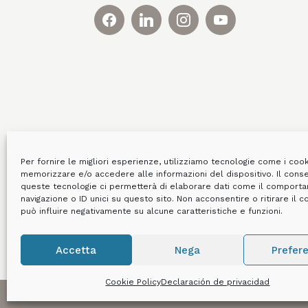
Per fornire le migliori esperienze, utilizziamo tecnologie come i coo
memorizzare e/o accedere alle informazioni del dispositivo. Il cons
queste tecnologie ci permetterà di elaborare dati come il comport
navigazione o ID unici su questo sito. Non acconsentire o ritirare il 
può influire negativamente su alcune caratteristiche e funzioni.
Accetta
Nega
Prefer
Cookie Policy
Declaración de privacidad
2026 © Canobbio | C. F./ P.IVA/ Numero iscrizi